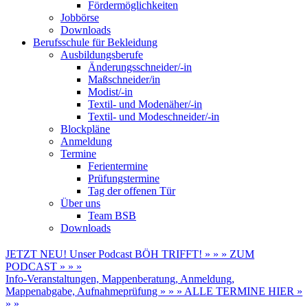
Fördermöglichkeiten
Jobbörse
Downloads
Berufsschule für Bekleidung
Ausbildungsberufe
Änderungsschneider/-in
Maßschneider/in
Modist/-in
Textil- und Modenäher/-in
Textil- und Modeschneider/-in
Blockpläne
Anmeldung
Termine
Ferientermine
Prüfungstermine
Tag der offenen Tür
Über uns
Team BSB
Downloads
JETZT NEU! Unser Podcast BÖH TRIFFT! » » » ZUM
PODCAST » » »
Info-Veranstaltungen, Mappenberatung, Anmeldung,
Mappenabgabe, Aufnahmeprüfung » » » ALLE TERMINE HIER »
» »