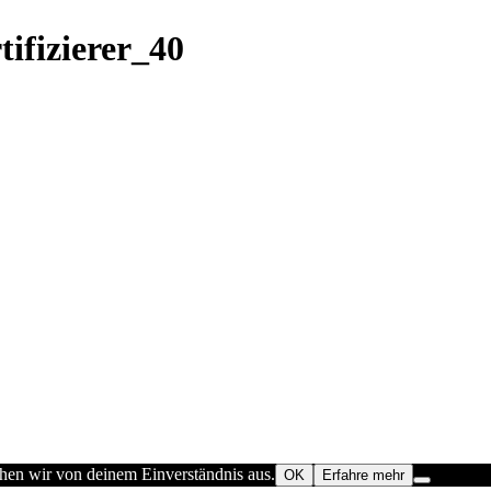
ifizierer_40
ehen wir von deinem Einverständnis aus.
OK
Erfahre mehr