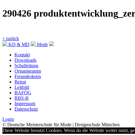
290426 produktentwicklung_zert
« zurück
KD & MD
Mode
Kontakt
Downloads
Schulleitung
Organigramm
Freundeskreis
Beirat
Leitbild
BAFÖG
RBS-B
Impressum
Datenschutz
Login
© Deutsche Meisterschule für Mode | Designschule München
Diese Website benutzt Cookies. Wenn du die Website weiter nutzt, g