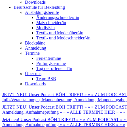
Downloads
Berufsschule für Bekleidung
Ausbildungsberufe
Änderungsschneider/-in
Maßschneider/in
Modist/-in
Textil- und Modenäher/-in
Textil- und Modeschneider/-in
Blockpläne
Anmeldung
Termine
Ferientermine
Prüfungstermine
Tag der offenen Tür
Über uns
Team BSB
Downloads
JETZT NEU! Unser Podcast BÖH TRIFFT! » » » ZUM PODCAST 
Info-Veranstaltungen, Mappenberatung, Anmeldung, Mappenabga
JETZT NEU! Unser Podcast BÖH TRIFFT! » » » ZUM PODCAST 
Anmeldung, Aufnahmeprüfung » » » ALLE TERMINE HIER » » »
Jetzt neu! Unser Podcast BÖH TRIFFT! » » » ZUM PODCAST » »
Anmeldung, Aufnahmeprüfung » » » ALLE TERMINE HIER » » »