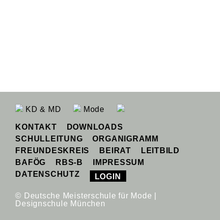
KD & MD
Mode
KONTAKT
DOWNLOADS
SCHULLEITUNG
ORGANIGRAMM
FREUNDESKREIS
BEIRAT
LEITBILD
BAFÖG
RBS-B
IMPRESSUM
DATENSCHUTZ
LOGIN
© Deutsche Meisterschule für Mode |
Designschule München